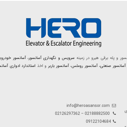
ور و پله برقی هیرو در زمینه
سرویس و‌ نگهداری آسانسور
،
آسانسور خودروبر
آسانسور صنعتی
،
آسانسور روملس
،
آسانسور باربر
و اخذ
استاندارد ادواری آسانس
info@heroasansor.com
ی
02188882500 – 02126297362
09122104684
و