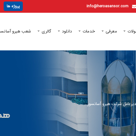
info@heroasansor.com
پروژه ها
لات
معرفی
خدمات
دانلود
گالری
شعب هیرو آسانسو
مدیرعامل شرکت هیرو آسانسور