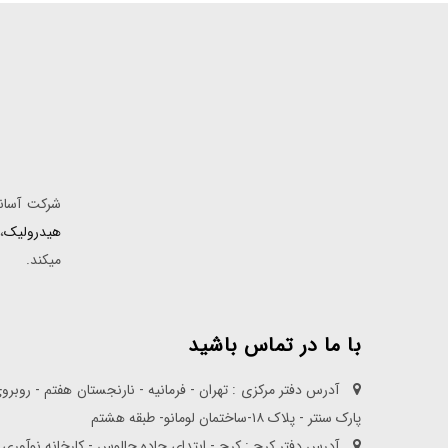
شرکت آسانس
هیدرولیک
،
میکند.
با ما در تماس باشید
آدرس دفتر مرکزی : تهران - فرمانیه - نارنجستان هفتم - روبرو
پارک سنتر - پلاک ۱۸-ساختمان لومانو- طبقه هشتم
آدرس دفتر کرج : کرج - ابتدای جاده چالوس - کارخانه نوآوری 