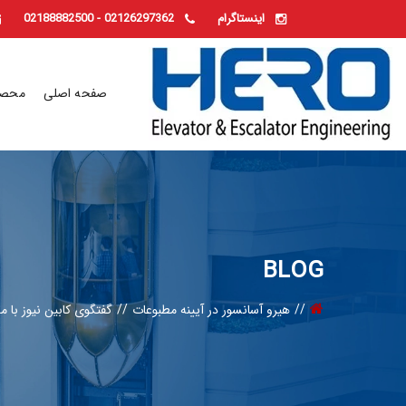
-
اینستاگرام
02126297362
02188882500
صفحه اصلی
محصو
BLOG
هیرو آسانسور در آیینه مطبوعات
گفتگوی کابین نیوز با 