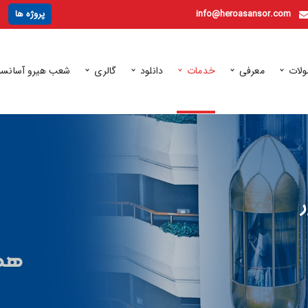
info@heroasansor.com
پروژه ها
لات
معرفی
خدمات
دانلود
گالری
شعب هیرو آسانسو